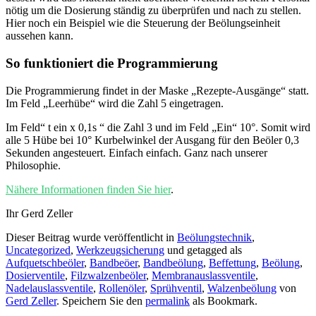
nötig um die Dosierung ständig zu überprüfen und nach zu stellen.
Hier noch ein Beispiel wie die Steuerung der Beölungseinheit
aussehen kann.
So funktioniert die Programmierung
Die Programmierung findet in der Maske „Rezepte-Ausgänge“ statt.
Im Feld „Leerhübe“ wird die Zahl 5 eingetragen.
Im Feld“ t ein x 0,1s “ die Zahl 3 und im Feld „Ein“ 10°. Somit wird
alle 5 Hübe bei 10° Kurbelwinkel der Ausgang für den Beöler 0,3
Sekunden angesteuert. Einfach einfach. Ganz nach unserer
Philosophie.
Nähere Informationen finden Sie hier
.
Ihr Gerd Zeller
Dieser Beitrag wurde veröffentlicht in
Beölungstechnik
,
Uncategorized
,
Werkzeugsicherung
und getagged als
Aufquetschbeöler
,
Bandbeöer
,
Bandbeölung
,
Beffettung
,
Beölung
,
Dosierventile
,
Filzwalzenbeöler
,
Membranauslassventile
,
Nadelauslassventile
,
Rollenöler
,
Sprühventil
,
Walzenbeölung
von
Gerd Zeller
. Speichern Sie den
permalink
als Bookmark.