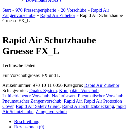
Downloads AGB`s
Start
»
970 Pressenperipherie
»
20 Vorschübe
»
Rapid Air
Zangenvorschübe
»
Rapid Air Zubehör
» Rapid Air Schutzhaube
Groesse FX_L
Rapid Air Schutzhaube
Groesse FX_L
Technische Daten:
Für Vorschubgrösse: FX und L
Artikelnummer:
970-10-11-0056
Kategorie:
Rapid Air Zubehör
Schlagwörter:
Duales System
,
Kompakter Vorschub
,
Luftbetriebener Vorschub
,
Nachrüstsatz
,
Pneumatischer Vorschub
,
Pneumatischer Zangenvorschub
,
Rapid Air
,
Rapid Air Protection
Cover
,
Rapid Air Safety Guard
,
Rapid Air Schutzabdeckung
,
rapid
Air Schutzhaube
,
Zangenvorschub
Beschreibung
Rezensionen (0)