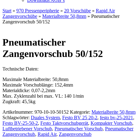
Downloads AGB`s
Start
»
970 Pressenperipherie
»
20 Vorschübe
»
Rapid Air
Zangenvorschübe
»
Materialbreite 50,8mm
» Pneumatischer
Zangenvorschub 50/152
Pneumatischer
Zangenvorschub 50/152
Technische Daten:
Maximale Materialbreite: 50,8mm
Maximale Vorschublänge: 152,4mm
Materialdicke: 0,07-2,2mm
Max. Zyklenzahl bei max. VL: 140 1/min
Zugkraft: 45,5kg
Artikelnummer:
970-10-10-50152
Kategorie:
Materialbreite 50,8mm
Schlagwörter:
Duales System
,
Festo BV 25 20-2
,
festo bv-25-2021
,
Festo BV-25-50-2
,
Festo Taktvorschubgerät
,
Kompakter Vorschub
,
Luftbetriebener Vorschub
,
Pneumatischer Vorschub
,
Pneumatischer
Zangenvorschub
,
Rapid Air
,
Zangenvorschub