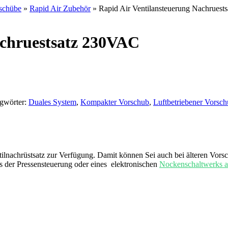
schübe
»
Rapid Air Zubehör
» Rapid Air Ventilansteuerung Nachrues
achruestsatz 230VAC
gwörter:
Duales System
,
Kompakter Vorschub
,
Luftbetriebener Vorsc
ntilnachrüstsatz zur Verfügung. Damit können Sei auch bei älteren Vors
us der Pressensteuerung oder eines elektronischen
Nockenschaltwerks a