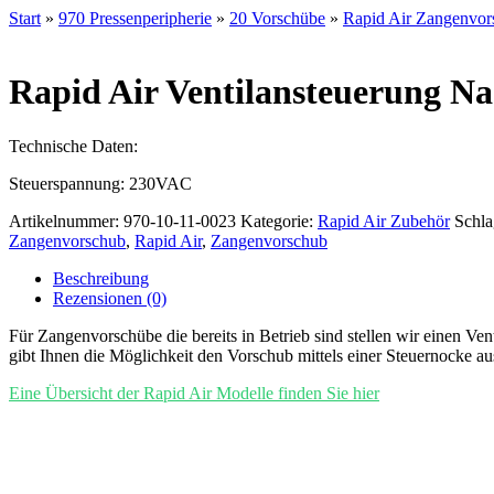
Start
»
970 Pressenperipherie
»
20 Vorschübe
»
Rapid Air Zangenvor
Rapid Air Ventilansteuerung N
Technische Daten:
Steuerspannung: 230VAC
Artikelnummer:
970-10-11-0023
Kategorie:
Rapid Air Zubehör
Schla
Zangenvorschub
,
Rapid Air
,
Zangenvorschub
Beschreibung
Rezensionen (0)
Für Zangenvorschübe die bereits in Betrieb sind stellen wir einen Ve
gibt Ihnen die Möglichkeit den Vorschub mittels einer Steuernocke a
Eine Übersicht der Rapid Air Modelle finden Sie hier