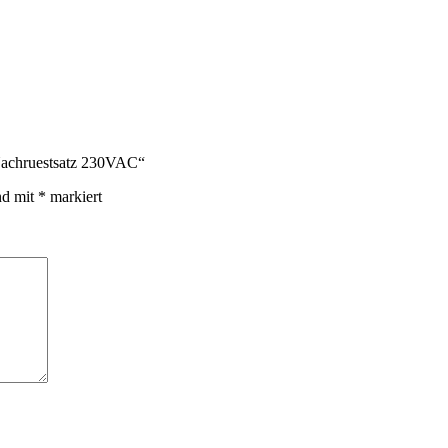
 Nachruestsatz 230VAC“
nd mit
*
markiert