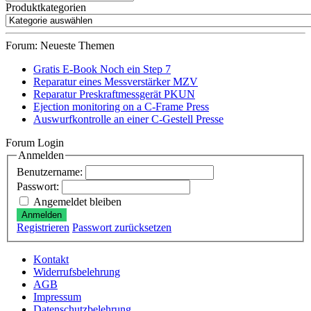
nach:
Produktkategorien
Forum: Neueste Themen
Gratis E-Book Noch ein Step 7
Reparatur eines Messverstärker MZV
Reparatur Preskraftmessgerät PKUN
Ejection monitoring on a C-Frame Press
Auswurfkontrolle an einer C-Gestell Presse
Forum Login
Anmelden
Benutzername:
Passwort:
Angemeldet bleiben
Anmelden
Registrieren
Passwort zurücksetzen
Kontakt
Widerrufsbelehrung
AGB
Impressum
Datenschutzbelehrung