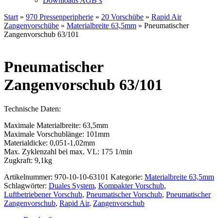
Downloads AGB`s
Start
»
970 Pressenperipherie
»
20 Vorschübe
»
Rapid Air
Zangenvorschübe
»
Materialbreite 63,5mm
» Pneumatischer
Zangenvorschub 63/101
Pneumatischer
Zangenvorschub 63/101
Technische Daten:
Maximale Materialbreite: 63,5mm
Maximale Vorschublänge: 101mm
Materialdicke: 0,051-1,02mm
Max. Zyklenzahl bei max. VL: 175 1/min
Zugkraft: 9,1kg
Artikelnummer:
970-10-10-63101
Kategorie:
Materialbreite 63,5mm
Schlagwörter:
Duales System
,
Kompakter Vorschub
,
Luftbetriebener Vorschub
,
Pneumatischer Vorschub
,
Pneumatischer
Zangenvorschub
,
Rapid Air
,
Zangenvorschub