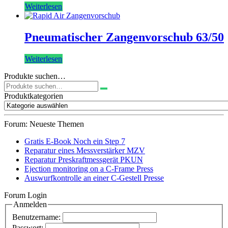
Weiterlesen
Pneumatischer Zangenvorschub 63/50
Weiterlesen
Produkte suchen…
Suchen
nach:
Produktkategorien
Forum: Neueste Themen
Gratis E-Book Noch ein Step 7
Reparatur eines Messverstärker MZV
Reparatur Preskraftmessgerät PKUN
Ejection monitoring on a C-Frame Press
Auswurfkontrolle an einer C-Gestell Presse
Forum Login
Anmelden
Benutzername:
Passwort: