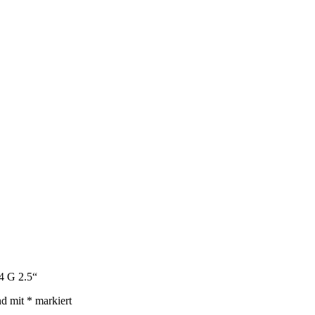
 4 G 2.5“
nd mit
*
markiert