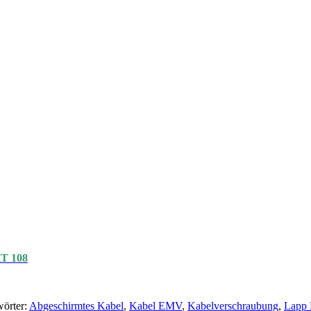
T 108
örter:
Abgeschirmtes Kabel
,
Kabel EMV
,
Kabelverschraubung
,
Lapp 