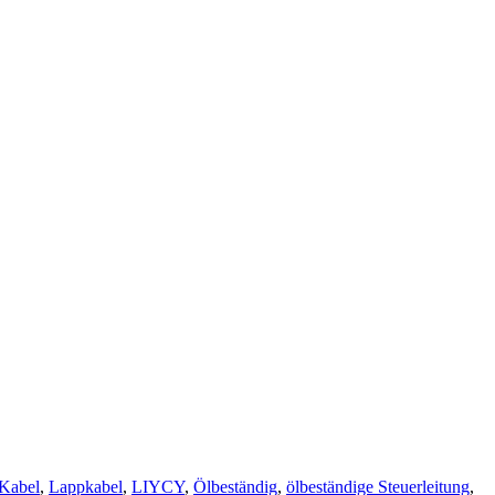
Kabel
,
Lappkabel
,
LIYCY
,
Ölbeständig
,
ölbeständige Steuerleitung
,