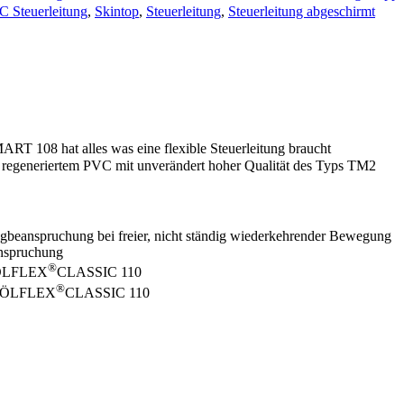
 Steuerleitung
,
Skintop
,
Steuerleitung
,
Steuerleitung abgeschirmt
RT 108 hat alles was eine flexible Steuerleitung braucht
regeneriertem PVC mit unverändert hoher Qualität des Typs TM2
Zugbeanspruchung bei freier, nicht ständig wiederkehrender Bewegung
anspruchung
®
e ÖLFLEX
CLASSIC 110
®
he ÖLFLEX
CLASSIC 110