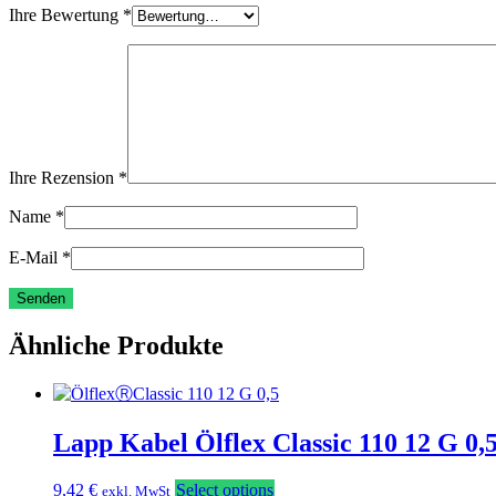
Ihre Bewertung
*
Ihre Rezension
*
Name
*
E-Mail
*
Ähnliche Produkte
Lapp Kabel Ölflex Classic 110 12 G 0
9,42
€
Select options
exkl. MwSt