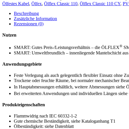
Ölfestes Kabel
,
Ölfex
,
Ölflex Classic 110
,
Ölflex Classic 110 CY
,
PVC
Beschreibung
Zusätzliche Information
Rezensionen (0)
Nutzen
®
SMART: Gutes Preis-/Leistungsverhältnis – die ÖLFLEX
SMA
SMART: Umweltfreundlich – innenliegende Mantelschicht aus 
Anwendungsgebiete
Feste Verlegung als auch gelegentlich flexibler Einsatz ohne 
Trockene oder feuchte Räume, bei normaler mechanischer Be
In Hauptabmessungen erhältlich, weitere Abmessungen sieh
Bei erweiterten Anwendungen und individuellen Längen sie
Produkteigenschaften
Flammwidrig nach IEC 60332-1-2
Gute chemische Beständigkeit, siehe Kataloganhang T1
Ölbeständigkeit: siehe Datenblatt