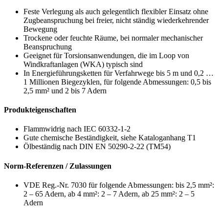
Feste Verlegung als auch gelegentlich flexibler Einsatz ohne
Zugbeanspruchung bei freier, nicht ständig wiederkehrender
Bewegung
Trockene oder feuchte Räume, bei normaler mechanischer
Beanspruchung
Geeignet für Torsionsanwendungen, die im Loop von
Windkraftanlagen (WKA) typisch sind
In Energieführungsketten für Verfahrwege bis 5 m und 0,2 …
1 Millionen Biegezyklen, für folgende Abmessungen: 0,5 bis
2,5 mm² und 2 bis 7 Adern
Produkteigenschaften
Flammwidrig nach IEC 60332-1-2
Gute chemische Beständigkeit, siehe Kataloganhang T1
Ölbeständig nach DIN EN 50290-2-22 (TM54)
Norm-Referenzen / Zulassungen
VDE Reg.-Nr. 7030 für folgende Abmessungen: bis 2,5 mm²:
2 – 65 Adern, ab 4 mm²: 2 – 7 Adern, ab 25 mm²: 2 – 5
Adern