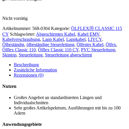
Nicht vorrätig
Artikelnummer:
568-0304
Kategorie:
ÖLFLEXⓇ CLASSIC 115
CY
Schlagwörter:
Abgeschirmtes Kabel
,
Kabel EMV
,
Kabelverschraubung
,
Lapp Kabel
,
Lappkabel
,
LIYCY
,
Ölbeständig
,
ölbeständige Steuerleitung
,
Ölfestes Kabel
,
Ölfex
,
Ölflex Classic 110
,
Ölflex Classic 110 CY
,
PVC Steuerleitung
,
Skintop
,
Steuerleitung
,
Steuerleitung abgeschirmt
Beschreibung
Zusätzliche Information
Rezensionen (0)
Nutzen
Großes Angebot an standardisierten Längen und
Individualschnitten
Sehr großes Artikelspektrum, Ausführungen mit bis zu 100
Adern
Anwendungsgebiete