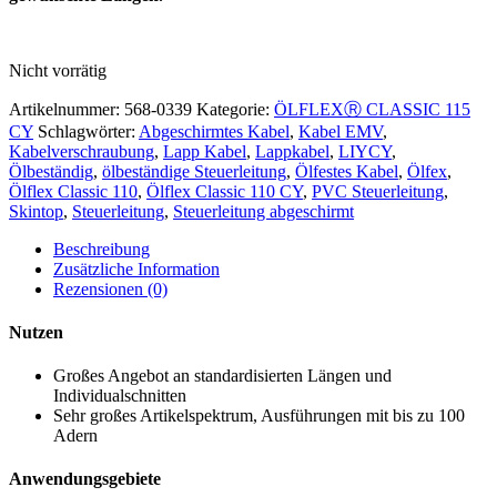
Nicht vorrätig
Artikelnummer:
568-0339
Kategorie:
ÖLFLEXⓇ CLASSIC 115
CY
Schlagwörter:
Abgeschirmtes Kabel
,
Kabel EMV
,
Kabelverschraubung
,
Lapp Kabel
,
Lappkabel
,
LIYCY
,
Ölbeständig
,
ölbeständige Steuerleitung
,
Ölfestes Kabel
,
Ölfex
,
Ölflex Classic 110
,
Ölflex Classic 110 CY
,
PVC Steuerleitung
,
Skintop
,
Steuerleitung
,
Steuerleitung abgeschirmt
Beschreibung
Zusätzliche Information
Rezensionen (0)
Nutzen
Großes Angebot an standardisierten Längen und
Individualschnitten
Sehr großes Artikelspektrum, Ausführungen mit bis zu 100
Adern
Anwendungsgebiete