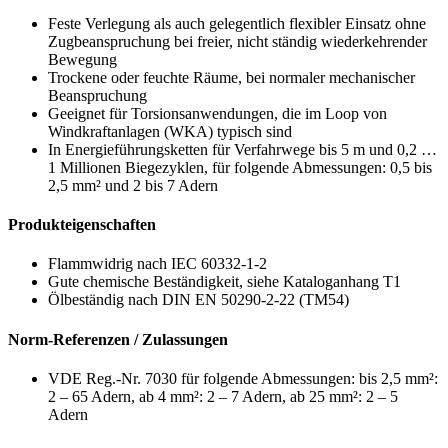
Feste Verlegung als auch gelegentlich flexibler Einsatz ohne
Zugbeanspruchung bei freier, nicht ständig wiederkehrender
Bewegung
Trockene oder feuchte Räume, bei normaler mechanischer
Beanspruchung
Geeignet für Torsionsanwendungen, die im Loop von
Windkraftanlagen (WKA) typisch sind
In Energieführungsketten für Verfahrwege bis 5 m und 0,2 …
1 Millionen Biegezyklen, für folgende Abmessungen: 0,5 bis
2,5 mm² und 2 bis 7 Adern
Produkteigenschaften
Flammwidrig nach IEC 60332-1-2
Gute chemische Beständigkeit, siehe Kataloganhang T1
Ölbeständig nach DIN EN 50290-2-22 (TM54)
Norm-Referenzen / Zulassungen
VDE Reg.-Nr. 7030 für folgende Abmessungen: bis 2,5 mm²:
2 – 65 Adern, ab 4 mm²: 2 – 7 Adern, ab 25 mm²: 2 – 5
Adern