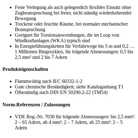
Feste Verlegung als auch gelegentlich flexibler Einsatz ohne
Zugbeanspruchung bei freier, nicht ständig wiederkehrender
Bewegung
Trockene oder feuchte Räume, bei normaler mechanischer
Beanspruchung
Geeignet für Torsionsanwendungen, die im Loop von
Windkraftanlagen (WKA) typisch sind
In Energieführungsketten für Verfahrwege bis 5 m und 0,2 …
1 Millionen Biegezyklen, für folgende Abmessungen: 0,5 bis
2,5 mm² und 2 bis 7 Adern
Produkteigenschaften
Flammwidrig nach IEC 60332-1-2
Gute chemische Beständigkeit, siehe Kataloganhang T1
Ölbeständig nach DIN EN 50290-2-22 (TM54)
Norm-Referenzen / Zulassungen
VDE Reg.-Nr. 7030 für folgende Abmessungen: bis 2,5 mm²:
2 – 65 Adern, ab 4 mm²: 2 – 7 Adern, ab 25 mm²: 2 – 5
Adern