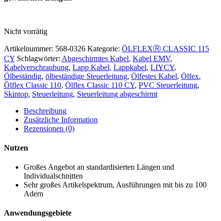
Nicht vorrätig
Artikelnummer:
568-0326
Kategorie:
ÖLFLEXⓇ CLASSIC 115
CY
Schlagwörter:
Abgeschirmtes Kabel
,
Kabel EMV
,
Kabelverschraubung
,
Lapp Kabel
,
Lappkabel
,
LIYCY
,
Ölbeständig
,
ölbeständige Steuerleitung
,
Ölfestes Kabel
,
Ölfex
,
Ölflex Classic 110
,
Ölflex Classic 110 CY
,
PVC Steuerleitung
,
Skintop
,
Steuerleitung
,
Steuerleitung abgeschirmt
Beschreibung
Zusätzliche Information
Rezensionen (0)
Nutzen
Großes Angebot an standardisierten Längen und
Individualschnitten
Sehr großes Artikelspektrum, Ausführungen mit bis zu 100
Adern
Anwendungsgebiete