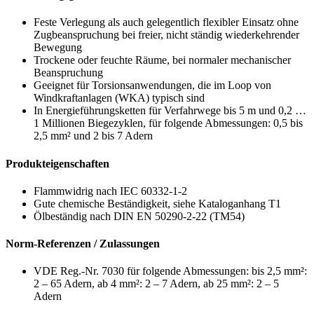
Feste Verlegung als auch gelegentlich flexibler Einsatz ohne
Zugbeanspruchung bei freier, nicht ständig wiederkehrender
Bewegung
Trockene oder feuchte Räume, bei normaler mechanischer
Beanspruchung
Geeignet für Torsionsanwendungen, die im Loop von
Windkraftanlagen (WKA) typisch sind
In Energieführungsketten für Verfahrwege bis 5 m und 0,2 …
1 Millionen Biegezyklen, für folgende Abmessungen: 0,5 bis
2,5 mm² und 2 bis 7 Adern
Produkteigenschaften
Flammwidrig nach IEC 60332-1-2
Gute chemische Beständigkeit, siehe Kataloganhang T1
Ölbeständig nach DIN EN 50290-2-22 (TM54)
Norm-Referenzen / Zulassungen
VDE Reg.-Nr. 7030 für folgende Abmessungen: bis 2,5 mm²:
2 – 65 Adern, ab 4 mm²: 2 – 7 Adern, ab 25 mm²: 2 – 5
Adern