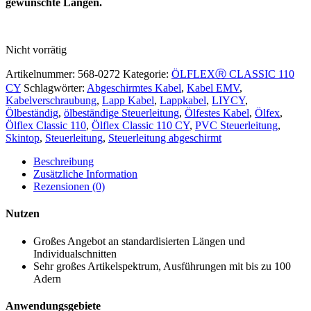
gewünschte Längen.
Nicht vorrätig
Artikelnummer:
568-0272
Kategorie:
ÖLFLEXⓇ CLASSIC 110
CY
Schlagwörter:
Abgeschirmtes Kabel
,
Kabel EMV
,
Kabelverschraubung
,
Lapp Kabel
,
Lappkabel
,
LIYCY
,
Ölbeständig
,
ölbeständige Steuerleitung
,
Ölfestes Kabel
,
Ölfex
,
Ölflex Classic 110
,
Ölflex Classic 110 CY
,
PVC Steuerleitung
,
Skintop
,
Steuerleitung
,
Steuerleitung abgeschirmt
Beschreibung
Zusätzliche Information
Rezensionen (0)
Nutzen
Großes Angebot an standardisierten Längen und
Individualschnitten
Sehr großes Artikelspektrum, Ausführungen mit bis zu 100
Adern
Anwendungsgebiete