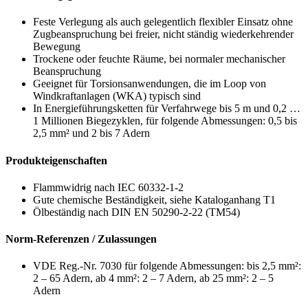
Feste Verlegung als auch gelegentlich flexibler Einsatz ohne
Zugbeanspruchung bei freier, nicht ständig wiederkehrender
Bewegung
Trockene oder feuchte Räume, bei normaler mechanischer
Beanspruchung
Geeignet für Torsionsanwendungen, die im Loop von
Windkraftanlagen (WKA) typisch sind
In Energieführungsketten für Verfahrwege bis 5 m und 0,2 …
1 Millionen Biegezyklen, für folgende Abmessungen: 0,5 bis
2,5 mm² und 2 bis 7 Adern
Produkteigenschaften
Flammwidrig nach IEC 60332-1-2
Gute chemische Beständigkeit, siehe Kataloganhang T1
Ölbeständig nach DIN EN 50290-2-22 (TM54)
Norm-Referenzen / Zulassungen
VDE Reg.-Nr. 7030 für folgende Abmessungen: bis 2,5 mm²:
2 – 65 Adern, ab 4 mm²: 2 – 7 Adern, ab 25 mm²: 2 – 5
Adern