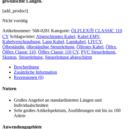
gewünschte Längen.
[add_product]
Nicht vorrätig
Artikelnummer:
568-0281
Kategorie:
ÖLFLEXⓇ CLASSIC 110
CY
Schlagwörter:
Abgeschirmtes Kabel
,
Kabel EMV
,
Kabelverschraubung
,
Lapp Kabel
,
Lappkabel
,
LIYCY
,
Ölbeständig
,
ölbeständige Steuerleitung
,
Ölfestes Kabel
,
Ölfex
,
Ölflex Classic 110
,
Ölflex Classic 110 CY
,
PVC Steuerleitung
,
Skintop
,
Steuerleitung
,
Steuerleitung abgeschirmt
Beschreibung
Zusätzliche Information
Rezensionen (0)
Nutzen
Großes Angebot an standardisierten Längen und
Individualschnitten
Sehr großes Artikelspektrum, Ausführungen mit bis zu 100
Adern
Anwendungsgebiete