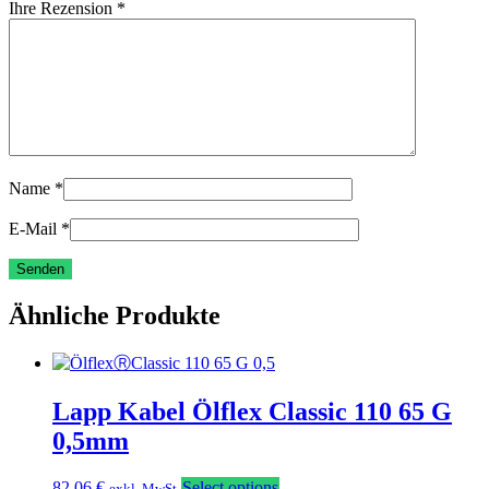
Ihre Rezension
*
Name
*
E-Mail
*
Ähnliche Produkte
Lapp Kabel Ölflex Classic 110 65 G
0,5mm
82,06
€
Select options
exkl. MwSt