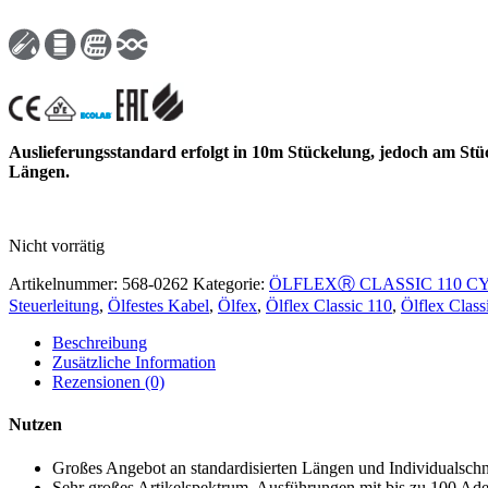
Auslieferungsstandard erfolgt in 10m Stückelung, jedoch am Stü
Längen.
Nicht vorrätig
Artikelnummer:
568-0262
Kategorie:
ÖLFLEXⓇ CLASSIC 110 C
Steuerleitung
,
Ölfestes Kabel
,
Ölfex
,
Ölflex Classic 110
,
Ölflex Clas
Beschreibung
Zusätzliche Information
Rezensionen (0)
Nutzen
Großes Angebot an standardisierten Längen und Individualschn
Sehr großes Artikelspektrum, Ausführungen mit bis zu 100 Ad