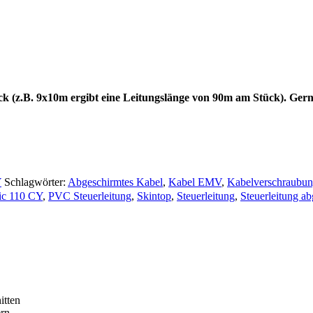
ck (z.B. 9x10m ergibt eine Leitungslänge von 90m am Stück). Gern
Y
Schlagwörter:
Abgeschirmtes Kabel
,
Kabel EMV
,
Kabelverschraubu
sic 110 CY
,
PVC Steuerleitung
,
Skintop
,
Steuerleitung
,
Steuerleitung a
itten
ern