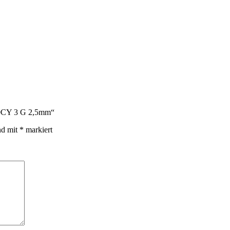
110CY 3 G 2,5mm“
nd mit
*
markiert