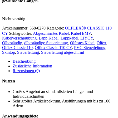
gewünschte Längen.
Nicht vorrätig
Artikelnummer:
568-0270
Kategorie:
ÖLFLEXⓇ CLASSIC 110
CY
Schlagwörter:
Abgeschirmtes Kabel
,
Kabel EMV
,
Kabelverschraubung
,
Lapp Kabel
,
Lappkabel
,
LIYCY
,
Ölbeständig
,
ölbeständige Steuerleitung
,
Ölfestes Kabel
,
Ölfex
,
Ölflex Classic 110
,
Ölflex Classic 110 CY
,
PVC Steuerleitung
,
Skintop
,
Steuerleitung
,
Steuerleitung abgeschirmt
Beschreibung
Zusätzliche Information
Rezensionen (0)
Nutzen
Großes Angebot an standardisierten Längen und
Individualschnitten
Sehr großes Artikelspektrum, Ausführungen mit bis zu 100
Adern
Anwendungsgebiete