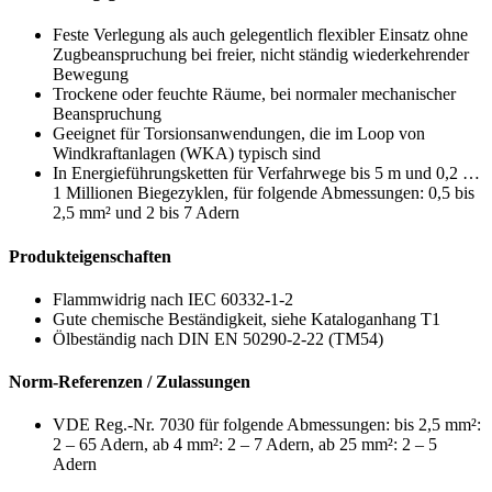
Feste Verlegung als auch gelegentlich flexibler Einsatz ohne
Zugbeanspruchung bei freier, nicht ständig wiederkehrender
Bewegung
Trockene oder feuchte Räume, bei normaler mechanischer
Beanspruchung
Geeignet für Torsionsanwendungen, die im Loop von
Windkraftanlagen (WKA) typisch sind
In Energieführungsketten für Verfahrwege bis 5 m und 0,2 …
1 Millionen Biegezyklen, für folgende Abmessungen: 0,5 bis
2,5 mm² und 2 bis 7 Adern
Produkteigenschaften
Flammwidrig nach IEC 60332-1-2
Gute chemische Beständigkeit, siehe Kataloganhang T1
Ölbeständig nach DIN EN 50290-2-22 (TM54)
Norm-Referenzen / Zulassungen
VDE Reg.-Nr. 7030 für folgende Abmessungen: bis 2,5 mm²:
2 – 65 Adern, ab 4 mm²: 2 – 7 Adern, ab 25 mm²: 2 – 5
Adern