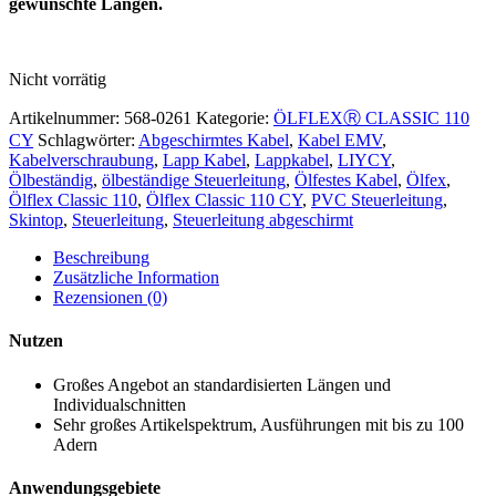
gewünschte Längen.
Nicht vorrätig
Artikelnummer:
568-0261
Kategorie:
ÖLFLEXⓇ CLASSIC 110
CY
Schlagwörter:
Abgeschirmtes Kabel
,
Kabel EMV
,
Kabelverschraubung
,
Lapp Kabel
,
Lappkabel
,
LIYCY
,
Ölbeständig
,
ölbeständige Steuerleitung
,
Ölfestes Kabel
,
Ölfex
,
Ölflex Classic 110
,
Ölflex Classic 110 CY
,
PVC Steuerleitung
,
Skintop
,
Steuerleitung
,
Steuerleitung abgeschirmt
Beschreibung
Zusätzliche Information
Rezensionen (0)
Nutzen
Großes Angebot an standardisierten Längen und
Individualschnitten
Sehr großes Artikelspektrum, Ausführungen mit bis zu 100
Adern
Anwendungsgebiete