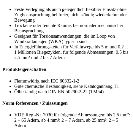
Feste Verlegung als auch gelegentlich flexibler Einsatz ohne
Zugbeanspruchung bei freier, nicht ständig wiederkehrender
Bewegung
Trockene oder feuchte Räume, bei normaler mechanischer
Beanspruchung
Geeignet für Torsionsanwendungen, die im Loop von
Windkraftanlagen (WKA) typisch sind
In Energieführungsketten für Verfahrwege bis 5 m und 0,2 …
1 Millionen Biegezyklen, für folgende Abmessungen: 0,5 bis
2,5 mm² und 2 bis 7 Adern
Produkteigenschaften
Flammwidrig nach IEC 60332-1-2
Gute chemische Beständigkeit, siehe Kataloganhang T1
Ölbeständig nach DIN EN 50290-2-22 (TM54)
Norm-Referenzen / Zulassungen
VDE Reg.-Nr. 7030 für folgende Abmessungen: bis 2,5 mm²:
2 – 65 Adern, ab 4 mm²: 2 – 7 Adern, ab 25 mm²: 2 – 5
Adern