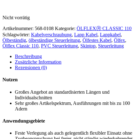
Nicht vorrätig
Artikelnummer:
568-0108
Kategorie:
ÖLFLEXⓇ CLASSIC 110
Schlagwörter:
Kabelverschraubung
,
Lapp Kabel
,
Lappkabel
,
Ölbeständig
,
ölbeständige Steuerleitung
,
Ölfestes Kabel
,
Ölfex
,
Ölflex Classic 110
,
PVC Steuerleitung
,
Skintop
,
Steuerleitung
Beschreibung
Zusätzliche Information
Rezensionen (0)
Nutzen
Großes Angebot an standardisierten Längen und
Individualschnitten
Sehr großes Artikelspektrum, Ausführungen mit bis zu 100
Adern
Anwendungsgebiete
Feste Verlegung als auch gelegentlich flexibler Einsatz ohne
Zugbeanspruchung bei freier, nicht ständig wiederkehrender