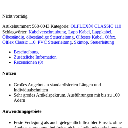
Nicht vorrätig
Artikelnummer:
568-0043
Kategorie:
ÖLFLEXⓇ CLASSIC 110
Schlagwörter:
Kabelverschraubung
,
Lapp Kabel
,
Lappkabel
,
Ölbeständig
,
ölbeständige Steuerleitung
,
Ölfestes Kabel
,
Ölfex
,
Ölflex Classic 110
,
PVC Steuerleitung
,
Skintop
,
Steuerleitung
Beschreibung
Zusätzliche Information
Rezensionen (0)
Nutzen
Großes Angebot an standardisierten Längen und
Individualschnitten
Sehr großes Artikelspektrum, Ausführungen mit bis zu 100
Adern
Anwendungsgebiete
Feste Verlegung als auch gelegentlich flexibler Einsatz ohne
Zugbeanspruchung bei freier, nicht ständig wiederkehrender