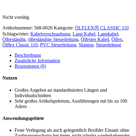
Nicht vorrätig
Artikelnummer:
568-0026
Kategorie:
ÖLFLEXⓇ CLASSIC 110
Schlagwörter:
Kabelverschraubung
,
Lapp Kabel
,
Lappkabel
,
Ölbeständig
,
ölbeständige Steuerleitung
,
Ölfestes Kabel
,
Ölfex
,
Ölflex Classic 110
,
PVC Steuerleitung
,
Skintop
,
Steuerleitung
Beschreibung
Zusätzliche Information
Rezensionen (0)
Nutzen
Großes Angebot an standardisierten Längen und
Individualschnitten
Sehr großes Artikelspektrum, Ausführungen mit bis zu 100
Adern
Anwendungsgebiete
Feste Verlegung als auch gelegentlich flexibler Einsatz ohne
Zugbeanspruchung bei freier, nicht ständig wiederkehrender