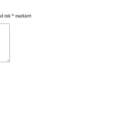
nd mit
*
markiert