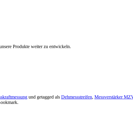
 unsere Produkte weiter zu entwickeln.
sskraftmessung
und getagged als
Dehmessstreifen
,
Messverstärker MZ
Bookmark.