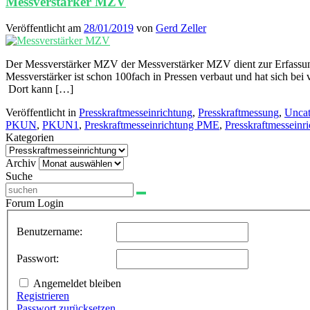
Messverstärker MZV
Veröffentlicht am
28/01/2019
von
Gerd Zeller
Der Messverstärker MZV der Messverstärker MZV dient zur Erfassung
Messverstärker ist schon 100fach in Pressen verbaut und hat sich bei
Dort kann […]
Veröffentlicht in
Presskraftmesseinrichtung
,
Presskraftmessung
,
Uncat
PKUN
,
PKUN1
,
Preskraftmesseinrichtung PME
,
Presskraftmesseinr
Kategorien
Kategorien
Archiv
Archiv
Suche
Forum Login
Benutzername:
Passwort:
Angemeldet bleiben
Registrieren
Passwort zurücksetzen