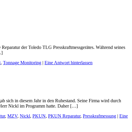
e Reparatur der Toledo TLG Presskraftmessgerätes. Während seines
…]
t
,
Tonnage Monitoring
|
Eine Antwort hinterlassen
ab sich in diesem Jahr in den Ruhestand. Seine Firma wird durch
e Herr Nickl im Programm hatte. Daher […]
tur
,
MZV
,
Nickl
,
PKUN
,
PKUN Reparatur
,
Presskrafmessung
|
Eine