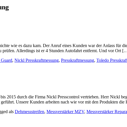
ung
chte wie es dazu kam. Der Anruf eines Kunden war der Anlass für di
prüfen. Allerdings ist er 4 Stunden Autofahrt entfernt. Und vor Ort [
 Guard
,
Nickl Presskraftmessung
,
Presskraftmessung
,
Toledo Presskraf
s 2015 durch die Firma Nickl Presscontrol vertrieben. Herr Nickl beg
er geführt. Unsere Kunden arbeiten nach wie vor mit den Produkten di
gged als
Dehmessstreifen
,
Messverstärker MZV
,
Messverstärker Repara