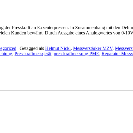
 der Presskraft an Exzenterpressen. In Zusammenhang mit den Dehnmes
 vielen Kunden bewährt. Durch Ausgabe eines Analogwertes von 0-10Volt
egorized
|
Getagged als
Helmut Nickl
,
Messverstärker MZV
,
Messverst
ichtung
,
Presskraftmessgerät
,
presskraftmessung PME
,
Reparatur Messv