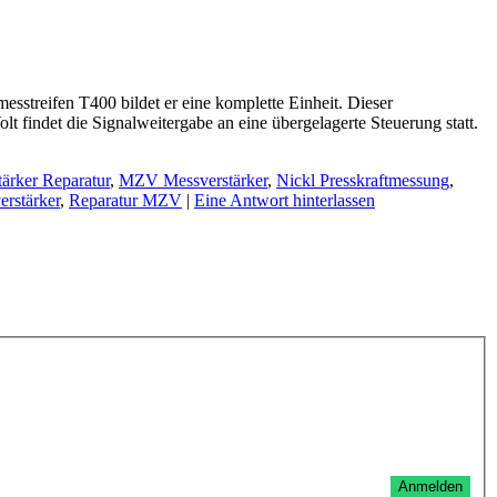
streifen T400 bildet er eine komplette Einheit. Dieser
 findet die Signalweitergabe an eine übergelagerte Steuerung statt.
ärker Reparatur
,
MZV Messverstärker
,
Nickl Presskraftmessung
,
erstärker
,
Reparatur MZV
|
Eine Antwort hinterlassen
Anmelden