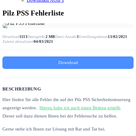
Downloads AGB`s
Pilz PSS Fehlerliste
Download
1113
Dateigröße
2 MB
Datei-Anzahl
1
Erstellungsdatum
13/02/2021
Zuletzt aktualisiert
04/03/2021
Download
BESCHREIBUNG
Hier finden Sie alle Fehler die auf der Pilz PSS Sicherheitssteuerung
angezeigt werden.
Hierzu habe ich auch einen Beitrag erstellt
.
Dieser soll dazu dienen Ihnen bei der Fehlersuche zu helfen.
Gerne stehe ich Ihnen zur Lösung mit Rat und Tat bei.