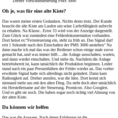
Dreher Vorschubsteuerung PMS 3000
Oh je, was für eine alte Kiste?
Das waren meine ersten Gedanken. Nichts desto trotz. Der Kunde
braucht die alte Kiste am Laufen um seine Lieferfähigkeit aufrecht
zu erhalten. Na Klasse.. Error 33 wird von der Anzeige dargestellt.
Zum Glück war zumindest eine Fehlerdokumentation vorhanden.
Dort heisst es:“Fernsteuerung ein, steht zu früh an. Das Signal darf
erst 1 Sekunde nach den Einschalten der PMS 3000 anstehen“ Na
dann mache ich mal das was der Bediener schon einige male zuvor
gemacht hat..und was immer hilft….die Anlage ausschalten, warten,
und dann wieder einschalten. Und siehe da. Nachdem die Anlage
betriebsbereit ist, kann tatsächlich die Produktion beginnen. Leider
stand nach ein paar Pressenhüben der Fehler wieder an. Das vorher
erwähnte Signal hatte sich allerdings nicht geändert. Dann kam
Ratlosigkeit auf. Dreher anrufen, war die Idee. Dort kennt sich
niemand mehr aus mit den alten Ding. Da steht doch aber tatsächlich
ein Herstellername auf der Steuerung. Promicon. Also Googlen.
Und es gibt sie noch. Die haben sogar noch richtig viel Ahnung von
der alten Kiste.
Da können wir helfen
Das war die Aussage. Nach deren Erfahrung ist die