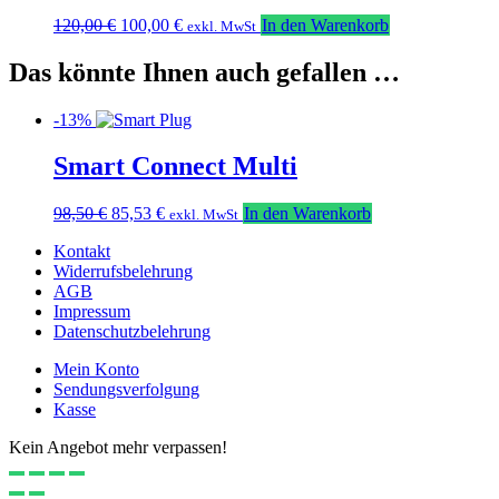
Ursprünglicher
Aktueller
120,00
€
100,00
€
In den Warenkorb
exkl. MwSt
Preis
Preis
war:
ist:
Das könnte Ihnen auch gefallen …
120,00 €
100,00 €.
-13%
Smart Connect Multi
Ursprünglicher
Aktueller
98,50
€
85,53
€
In den Warenkorb
exkl. MwSt
Preis
Preis
Kontakt
war:
ist:
Widerrufsbelehrung
98,50 €
85,53 €.
AGB
Impressum
Datenschutzbelehrung
Mein Konto
Sendungsverfolgung
Kasse
Kein Angebot mehr verpassen!