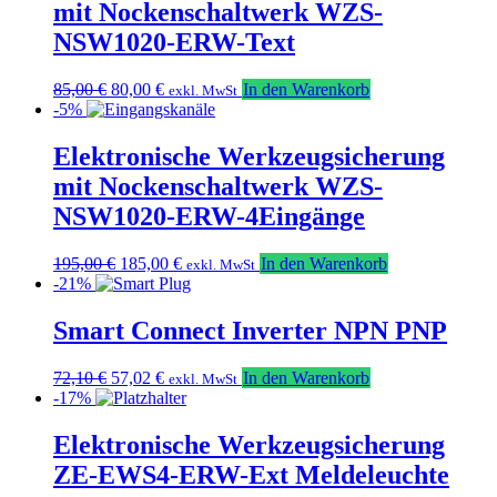
mit Nockenschaltwerk WZS-
NSW1020-ERW-Text
Ursprünglicher
Aktueller
85,00
€
80,00
€
In den Warenkorb
exkl. MwSt
Preis
Preis
-5%
war:
ist:
85,00 €
80,00 €.
Elektronische Werkzeugsicherung
mit Nockenschaltwerk WZS-
NSW1020-ERW-4Eingänge
Ursprünglicher
Aktueller
195,00
€
185,00
€
In den Warenkorb
exkl. MwSt
Preis
Preis
-21%
war:
ist:
195,00 €
185,00 €.
Smart Connect Inverter NPN PNP
Ursprünglicher
Aktueller
72,10
€
57,02
€
In den Warenkorb
exkl. MwSt
Preis
Preis
-17%
war:
ist:
72,10 €
57,02 €.
Elektronische Werkzeugsicherung
ZE-EWS4-ERW-Ext Meldeleuchte