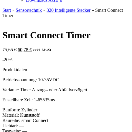
Downloads AGB`s
Start
»
Sensortechnik
»
320 Intelligente Stecker
» Smart Connect
Timer
Smart Connect Timer
Ursprünglicher
Aktueller
75,65
€
60,78
€
exkl. MwSt
Preis
Preis
-20%
war:
ist:
75,65 €
60,78 €.
Produktdaten
Betriebsspannung: 10-35VDC
Variante: Timer Anzugs- oder Abfallverzögert
Enstellbare Zeit: 1-65535ms
Bauform: Zylinder
Material: Kunststoff
Baureihe: smart Connect
Lichtart: —
Tastweite: —