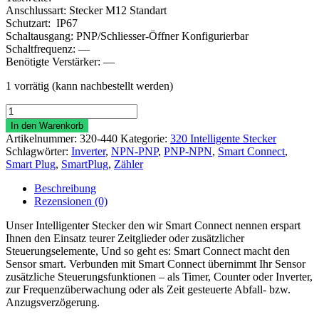
Anschlussart: Stecker M12 Standart
Schutzart: IP67
Schaltausgang: PNP/Schliesser-Öffner Konfigurierbar
Schaltfrequenz: —
Benötigte Verstärker: —
1 vorrätig (kann nachbestellt werden)
Smart
Connect
In den Warenkorb
Timer
Artikelnummer:
320-440
Kategorie:
320 Intelligente Stecker
Menge
Schlagwörter:
Inverter
,
NPN-PNP
,
PNP-NPN
,
Smart Connect
,
Smart Plug
,
SmartPlug
,
Zähler
Beschreibung
Rezensionen (0)
Unser Intelligenter Stecker den wir Smart Connect nennen erspart
Ihnen den Einsatz teurer Zeitglieder oder zusätzlicher
Steuerungselemente, Und so geht es: Smart Connect macht den
Sensor smart. Verbunden mit Smart Connect übernimmt Ihr Sensor
zusätzliche Steuerungsfunktionen – als Timer, Counter oder Inverter,
zur Frequenzüberwachung oder als Zeit gesteuerte Abfall- bzw.
Anzugsverzögerung.