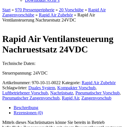
Downloads AGB`s
Start
»
970 Pressenperipherie
»
20 Vorschübe
»
Rapid Air
Zangenvorschübe
»
Rapid Air Zubehör
» Rapid Air
Ventilansteuerung Nachruestsatz 24VDC
Rapid Air Ventilansteuerung
Nachruestsatz 24VDC
Technische Daten:
Steuerspannung: 24VDC
Artikelnummer:
970-10-11-0022
Kategorie:
Rapid Air Zubehör
Schlagwörter:
Duales System
,
Kompakter Vorschub
,
Luftbetriebener Vorschub
,
Nachrüstsatz
,
Pneumatischer Vorschub
,
Pneumatischer Zangenvorschub
,
Rapid Air
,
Zangenvorschub
Beschreibung
Rezensionen (0)
Mittels dieses Nachrüstsatzes könne Sie bereits in Betrieb