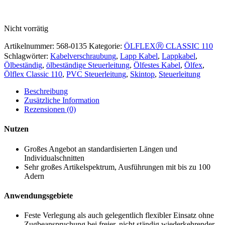
Nicht vorrätig
Artikelnummer:
568-0135
Kategorie:
ÖLFLEXⓇ CLASSIC 110
Schlagwörter:
Kabelverschraubung
,
Lapp Kabel
,
Lappkabel
,
Ölbeständig
,
ölbeständige Steuerleitung
,
Ölfestes Kabel
,
Ölfex
,
Ölflex Classic 110
,
PVC Steuerleitung
,
Skintop
,
Steuerleitung
Beschreibung
Zusätzliche Information
Rezensionen (0)
Nutzen
Großes Angebot an standardisierten Längen und
Individualschnitten
Sehr großes Artikelspektrum, Ausführungen mit bis zu 100
Adern
Anwendungsgebiete
Feste Verlegung als auch gelegentlich flexibler Einsatz ohne
Zugbeanspruchung bei freier, nicht ständig wiederkehrender