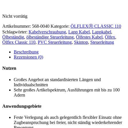
Nicht vorrätig
Artikelnummer:
568-0040
Kategorie:
ÖLFLEXⓇ CLASSIC 110
Schlagwörter:
Kabelverschraubung
,
Lapp Kabel
,
Lappkabel
,
Ölbeständig
,
ölbeständige Steuerleitung
,
Ölfestes Kabel
,
Ölfex
,
Ölflex Classic 110
,
PVC Steuerleitung
,
Skintop
,
Steuerleitung
Beschreibung
Rezensionen (0)
Nutzen
Großes Angebot an standardisierten Längen und
Individualschnitten
Sehr großes Artikelspektrum, Ausführungen mit bis zu 100
Adern
Anwendungsgebiete
Feste Verlegung als auch gelegentlich flexibler Einsatz ohne
Zugbeanspruchung bei freier, nicht ständig wiederkehrender
Bewegung