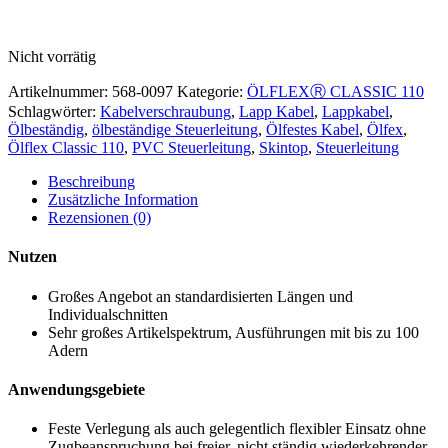
Nicht vorrätig
Artikelnummer:
568-0097
Kategorie:
ÖLFLEXⓇ CLASSIC 110
Schlagwörter:
Kabelverschraubung
,
Lapp Kabel
,
Lappkabel
,
Ölbeständig
,
ölbeständige Steuerleitung
,
Ölfestes Kabel
,
Ölfex
,
Ölflex Classic 110
,
PVC Steuerleitung
,
Skintop
,
Steuerleitung
Beschreibung
Zusätzliche Information
Rezensionen (0)
Nutzen
Großes Angebot an standardisierten Längen und
Individualschnitten
Sehr großes Artikelspektrum, Ausführungen mit bis zu 100
Adern
Anwendungsgebiete
Feste Verlegung als auch gelegentlich flexibler Einsatz ohne
Zugbeanspruchung bei freier, nicht ständig wiederkehrender