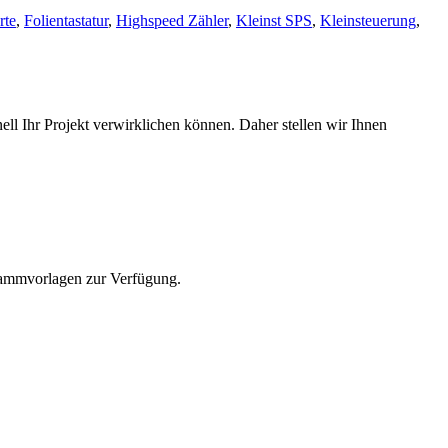
rte
,
Folientastatur
,
Highspeed Zähler
,
Kleinst SPS
,
Kleinsteuerung
,
nell Ihr Projekt verwirklichen können. Daher stellen wir Ihnen
rammvorlagen zur Verfügung.