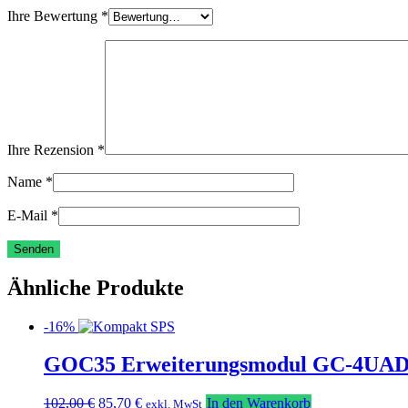
Ihre Bewertung
*
Ihre Rezension
*
Name
*
E-Mail
*
Ähnliche Produkte
-16%
GOC35 Erweiterungsmodul GC-4UA
Ursprünglicher
Aktueller
102,00
€
85,70
€
In den Warenkorb
exkl. MwSt