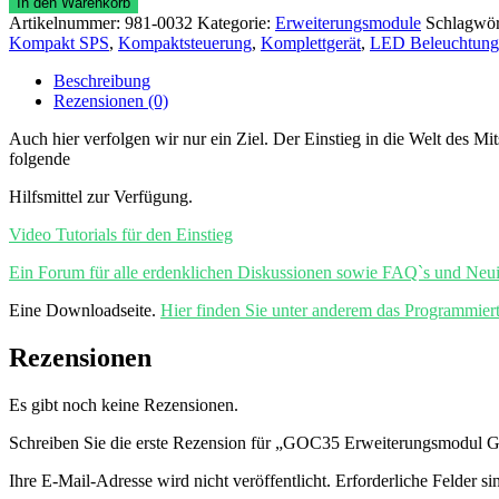
In den Warenkorb
GC-
Artikelnummer:
981-0032
Kategorie:
Erweiterungsmodule
Schlagwör
4DA12
Kompakt SPS
,
Kompaktsteuerung
,
Komplettgerät
,
LED Beleuchtung
Menge
Beschreibung
Rezensionen (0)
Auch hier verfolgen wir nur ein Ziel. Der Einstieg in die Welt des Mi
folgende
Hilfsmittel zur Verfügung.
Video Tutorials für den Einstieg
Ein Forum für alle erdenklichen Diskussionen sowie FAQ`s und Neui
Eine Downloadseite.
Hier finden Sie unter anderem das Programmier
Rezensionen
Es gibt noch keine Rezensionen.
Schreiben Sie die erste Rezension für „GOC35 Erweiterungsmodu
Ihre E-Mail-Adresse wird nicht veröffentlicht.
Erforderliche Felder si