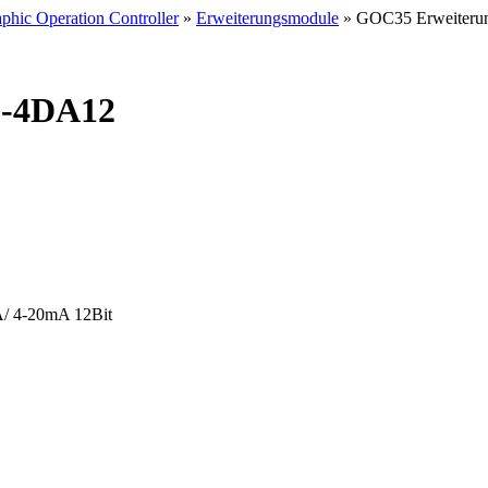
hic Operation Controller
»
Erweiterungsmodule
» GOC35 Erweiter
C-4DA12
-20mA 12Bit