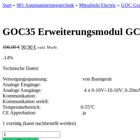
Start
»
981 Automatisierungstechnik
»
Mitsubishi Electric
»
GOC Grap
GOC35 Erweiterungsmodul G
Ursprünglicher
Aktueller
106,00
€
90,90
€
exkl. MwSt
Preis
Preis
-14%
war:
ist:
106,00 €
90,90 €.
Technische Daten:
Versorgungsspannung: von Basisgerät
Analoge Eingänge:
Analoge Ausgänge: 4 x 0-10V/-10-10V; 0-20mA/ 4
Kommunikation:
Kommunikation seriell:
Temperaturbereich: 0-55°C
CE Approbation: ja
1 vorrätig (kann nachbestellt werden)
GOC35
Erweiterungsmodul