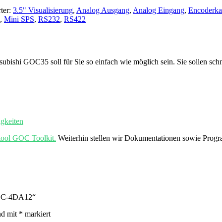
ter:
3.5" Visualisierung
,
Analog Ausgang
,
Analog Eingang
,
Encoderka
,
Mini SPS
,
RS232
,
RS422
tsubishi GOC35 soll für Sie so einfach wie möglich sein. Sie sollen sch
gkeiten
tool GOC Toolkit.
Weiterhin stellen wir Dokumentationen sowie Prog
l GC-4DA12“
nd mit
*
markiert