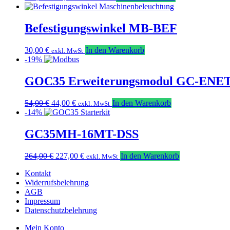
Preis
Preis
war:
ist:
102,00 €
85,70 €.
Befestigungswinkel MB-BEF
30,00
€
In den Warenkorb
exkl. MwSt
-19%
GOC35 Erweiterungsmodul GC-EN
Ursprünglicher
Aktueller
54,00
€
44,00
€
In den Warenkorb
exkl. MwSt
Preis
Preis
-14%
war:
ist:
54,00 €
44,00 €.
GC35MH-16MT-DSS
Ursprünglicher
Aktueller
264,00
€
227,00
€
In den Warenkorb
exkl. MwSt
Preis
Preis
Kontakt
war:
ist:
Widerrufsbelehrung
264,00 €
227,00 €.
AGB
Impressum
Datenschutzbelehrung
Mein Konto