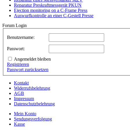
Reparatur Preskraftmessgerät PKUN
Ejection monitoring on a C-Frame Press
Auswurfkontrolle an einer C-Gestell Presse
Forum Login
Benutzername:
Passwort:
Angemeldet bleiben
Registrieren
Passwort zurücksetzen
Kontakt
Widerrufsbelehrung
AGB
Impressum
Datenschutzbelehrung
Mein Konto
Sendungsverfolgung
Kasse