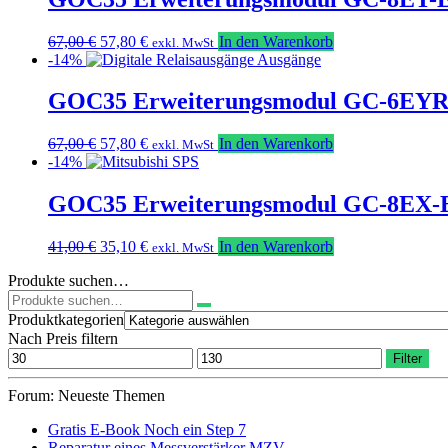
Ursprünglicher
Aktueller
67,00
€
57,80
€
In den Warenkorb
exkl. MwSt
Preis
Preis
-14%
war:
ist:
67,00 €
57,80 €.
GOC35 Erweiterungsmodul GC-6EYR-ES
Ursprünglicher
Aktueller
67,00
€
57,80
€
In den Warenkorb
exkl. MwSt
Preis
Preis
-14%
war:
ist:
67,00 €
57,80 €.
GOC35 Erweiterungsmodul GC-8EX-ES
Ursprünglicher
Aktueller
41,00
€
35,10
€
In den Warenkorb
exkl. MwSt
Preis
Preis
Produkte suchen…
war:
ist:
Suchen
41,00 €
35,10 €.
nach:
Produktkategorien
Nach Preis filtern
Min.
Max.
Filter
Preis
Preis
Forum: Neueste Themen
Gratis E-Book Noch ein Step 7
Reparatur eines Messverstärker MZV