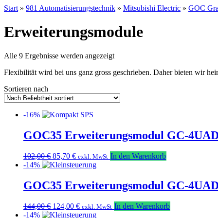
Start
»
981 Automatisierungstechnik
»
Mitsubishi Electric
»
GOC Grap
Erweiterungsmodule
Nach
Alle 9 Ergebnisse werden angezeigt
Beliebtheit
Flexibilität wird bei uns ganz gross geschrieben. Daher bieten wir 
sortiert
Sortieren nach
-16%
GOC35 Erweiterungsmodul GC-4UA
Ursprünglicher
Aktueller
102,00
€
85,70
€
In den Warenkorb
exkl. MwSt
Preis
Preis
-14%
war:
ist:
102,00 €
85,70 €.
GOC35 Erweiterungsmodul GC-4UA
Ursprünglicher
Aktueller
144,00
€
124,00
€
In den Warenkorb
exkl. MwSt
Preis
Preis
-14%