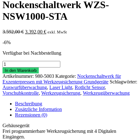
Nockenschaltwerk WZS-
NSW1000-STA
Ursprünglicher
Aktueller
3.592,00
€
3.392,00
€
exkl. MwSt
Preis
Preis
-6%
war:
ist:
3.592,00 €
3.392,00 €.
Verfügbar bei Nachbestellung
Elektronische
Werkzeugsicherung
In den Warenkorb
mit
Artikelnummer:
980-5003
Kategorie:
Nockenschaltwerk für
Nockenschaltwerk
Exzenterpressen mit Werkzeugsicherung Grundgeräte
Schlagwörter:
WZS-
Auswurfüberwachung
,
Laser Light
,
Rotlicht Sensor
,
NSW1000-
Vorschubkontrolle
,
Werkzeugsicherung
,
Werkzeugüberwachung
STA
Menge
Beschreibung
Zusätzliche Information
Rezensionen (0)
Gehäusegerät
Frei programmierbare Werkzeugsicherung mit 4 Digitalen
Eingängen.