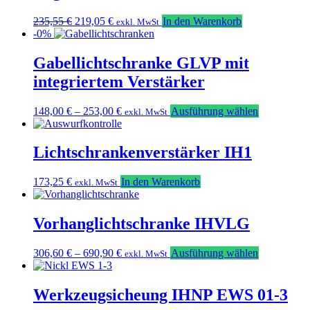
Ursprünglicher
Aktueller
235,55
€
219,05
€
In den Warenkorb
exkl. MwSt
Preis
Preis
-0%
war:
ist:
235,55 €
219,05 €.
Gabellichtschranke GLVP mit
integriertem Verstärker
Dieses
148,00
€
–
253,00
€
Ausführung wählen
exkl. MwSt
Produkt
weist
mehrere
Lichtschrankenverstärker IH1
Varianten
auf.
173,25
€
In den Warenkorb
exkl. MwSt
Die
Optionen
können
Vorhanglichtschranke IHVLG
auf
der
Produktseit
Dieses
306,60
€
–
690,90
€
Ausführung wählen
exkl. MwSt
gewählt
Produkt
werden
weist
mehrere
Werkzeugsicheung IHNP EWS 01-3
Varianten