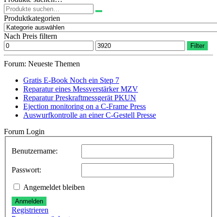
Suchen
nach:
Produktkategorien
Nach Preis filtern
Min.
Max.
Filter
Preis
Preis
Forum: Neueste Themen
Gratis E-Book Noch ein Step 7
Reparatur eines Messverstärker MZV
Reparatur Preskraftmessgerät PKUN
Ejection monitoring on a C-Frame Press
Auswurfkontrolle an einer C-Gestell Presse
Forum Login
Benutzername:
Passwort:
Angemeldet bleiben
Anmelden
Registrieren