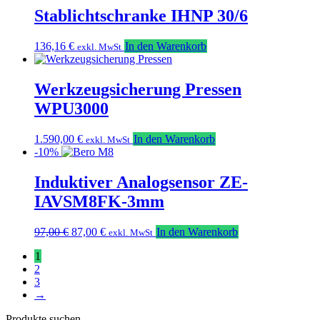
Stablichtschranke IHNP 30/6
136,16
€
In den Warenkorb
exkl. MwSt
Werkzeugsicherung Pressen
WPU3000
1.590,00
€
In den Warenkorb
exkl. MwSt
-10%
Induktiver Analogsensor ZE-
IAVSM8FK-3mm
Ursprünglicher
Aktueller
97,00
€
87,00
€
In den Warenkorb
exkl. MwSt
Preis
Preis
1
war:
ist:
2
97,00 €
87,00 €.
3
→
Produkte suchen…