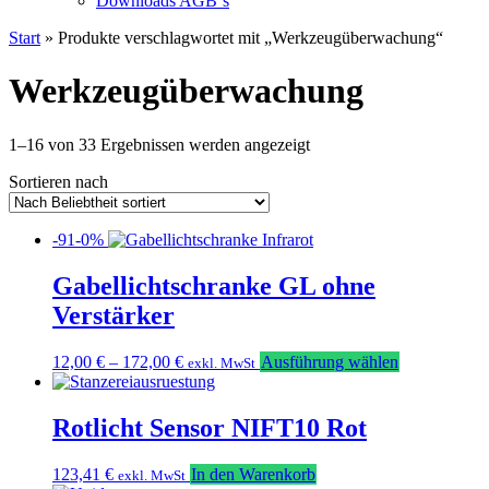
Downloads AGB`s
Start
» Produkte verschlagwortet mit „Werkzeugüberwachung“
Werkzeugüberwachung
Nach
1–16 von 33 Ergebnissen werden angezeigt
Beliebtheit
Sortieren nach
sortiert
-91-0%
Gabellichtschranke GL ohne
Verstärker
Dieses
12,00
€
–
172,00
€
Ausführung wählen
exkl. MwSt
Produkt
weist
mehrere
Rotlicht Sensor NIFT10 Rot
Varianten
auf.
123,41
€
In den Warenkorb
exkl. MwSt
Die