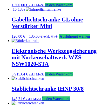
auf.
1.500,00
€
In den Warenkorb
exkl. MwSt
Die
-15-13%
Optionen
können
Gabellichtschranke GL ohne
auf
der
Verstärker Mini
Produktseit
gewählt
Dieses
120,00
€
–
135,00
€
Ausführung wählen
werden
exkl. MwSt
Produkt
weist
mehrere
Elektronische Werkzeugsicherung
Varianten
mit Nockenschaltwerk WZS-
auf.
Die
NSW1020-STA
Optionen
können
3.915,64
€
In den Warenkorb
exkl. MwSt
auf
der
Produktseit
Stablichtschranke IHNP 30/8
gewählt
werden
143,31
€
In den Warenkorb
exkl. MwSt