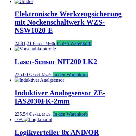
Optionen
können
Elektronische Werkzeugsicherung
auf
der
mit Nockenschaltwerk WZS-
Produktseite
NSW1020-E
gewählt
werden
2.881,21
€
In den Warenkorb
exkl. MwSt
Laser-Sensor NIT200 LK2
225,00
€
In den Warenkorb
exkl. MwSt
Induktiver Analogsensor ZE-
IAS2030FK-2mm
235,54
€
In den Warenkorb
exkl. MwSt
-7%
Logikverteiler 8x AND/OR