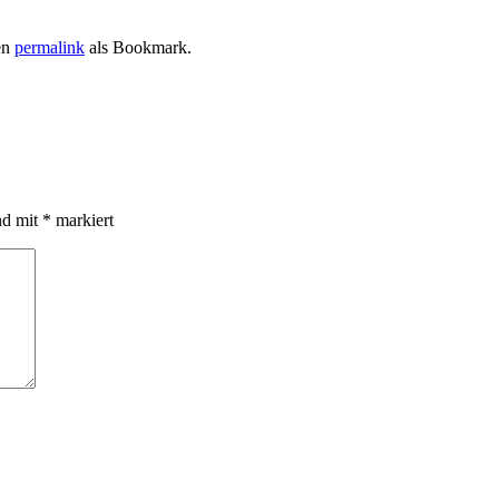
en
permalink
als Bookmark.
nd mit
*
markiert