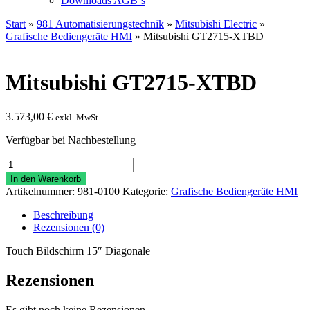
Downloads AGB`s
Start
»
981 Automatisierungstechnik
»
Mitsubishi Electric
»
Grafische Bediengeräte HMI
» Mitsubishi GT2715-XTBD
Mitsubishi GT2715-XTBD
3.573,00
€
exkl. MwSt
Verfügbar bei Nachbestellung
Mitsubishi
GT2715-
In den Warenkorb
XTBD
Artikelnummer:
981-0100
Kategorie:
Grafische Bediengeräte HMI
Menge
Beschreibung
Rezensionen (0)
Touch Bildschirm 15″ Diagonale
Rezensionen
Es gibt noch keine Rezensionen.