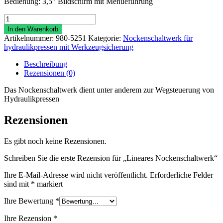
Bedienung: 3,5″ Bildschirm mit Menueführung
Lineares
Nockenschaltwerk
In den Warenkorb
Menge
Artikelnummer:
980-5251
Kategorie:
Nockenschaltwerk für
hydraulikpressen mit Werkzeugsicherung
Beschreibung
Rezensionen (0)
Das Nockenschaltwerk dient unter anderem zur Wegsteuerung von
Hydraulikpressen
Rezensionen
Es gibt noch keine Rezensionen.
Schreiben Sie die erste Rezension für „Lineares Nockenschaltwerk“
Ihre E-Mail-Adresse wird nicht veröffentlicht.
Erforderliche Felder
sind mit
*
markiert
Ihre Bewertung
*
Ihre Rezension
*