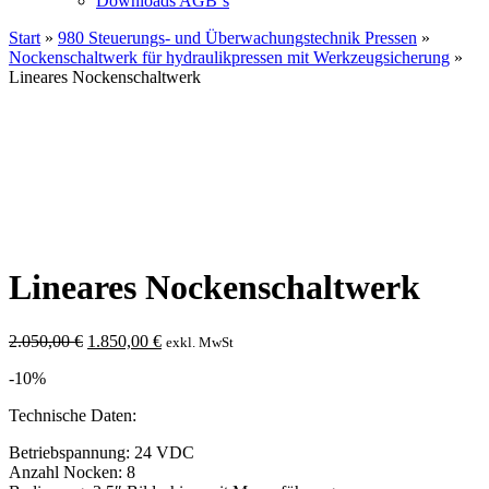
Downloads AGB`s
Start
»
980 Steuerungs- und Überwachungstechnik Pressen
»
Nockenschaltwerk für hydraulikpressen mit Werkzeugsicherung
»
Lineares Nockenschaltwerk
Lineares Nockenschaltwerk
Ursprünglicher
Aktueller
2.050,00
€
1.850,00
€
exkl. MwSt
Preis
Preis
-10%
war:
ist:
2.050,00 €
1.850,00 €.
Technische Daten:
Betriebspannung: 24 VDC
Anzahl Nocken: 8