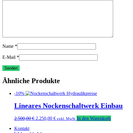
Name
*
E-Mail
*
Ähnliche Produkte
-10%
Lineares Nockenschaltwerk Einbau
Ursprünglicher
Aktueller
2.500,00
€
2.250,00
€
In den Warenkorb
exkl. MwSt
Preis
Preis
Kontakt
war:
ist: