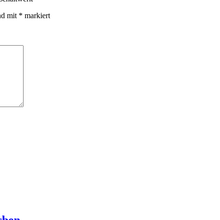
nd mit
*
markiert