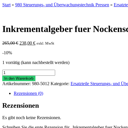
Start
»
980 Steuerungs- und Überwachungstechnik Pressen
»
Ersatzt
Inkrementalgeber fuer Nockens
Ursprünglicher
Aktueller
265,00
€
238,00
€
exkl. MwSt
Preis
Preis
-10%
war:
ist:
265,00 €
238,00 €.
1 vorrätig (kann nachbestellt werden)
Inkrementalgeber
fuer
In den Warenkorb
Nockenschaltwerk
Artikelnummer:
980-5012
Kategorie:
Ersatzteile Steuerungs- und Ü
Menge
Rezensionen (0)
Rezensionen
Es gibt noch keine Rezensionen.
Schreiben Sie die erste Rezension für „Inkrementalgeber fuer Nocke