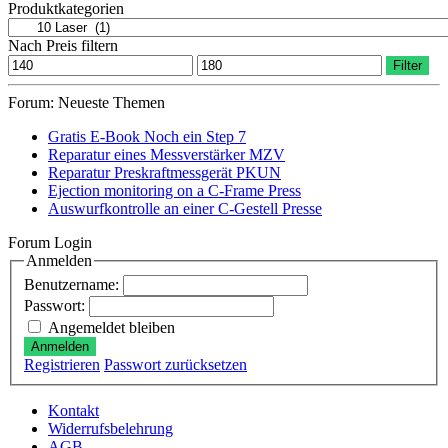
nach:
Varianten
Produktkategorien
auf.
Die
Nach Preis filtern
Optionen
Min.
Max.
Filter
können
Preis
Preis
auf
Forum: Neueste Themen
der
Produktseit
Gratis E-Book Noch ein Step 7
gewählt
Reparatur eines Messverstärker MZV
werden
Reparatur Preskraftmessgerät PKUN
Ejection monitoring on a C-Frame Press
Auswurfkontrolle an einer C-Gestell Presse
Forum Login
Anmelden
Benutzername:
Passwort:
Angemeldet bleiben
Anmelden
Registrieren
Passwort zurücksetzen
Kontakt
Widerrufsbelehrung
AGB