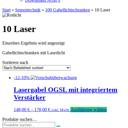
Downloads AGB`s
Start
»
Sensortechnik
»
100 Gabellichtschranken
» 10 Laser
10 Laser
Einzelnes Ergebnis wird angezeigt
Gabellichtschranken mit Laserlicht
Sortieren nach
-12-10%
Lasergabel OGSL mit integriertem
Verstärker
Dieses
148,00
€
–
178,00
€
Ausführung wählen
exkl. MwSt
Produkt
Produkte suchen…
weist
Suchen
mehrere