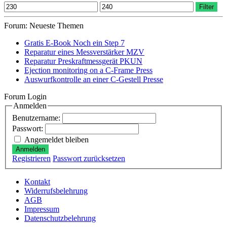
Min.
Max.
Filter
Preis
Preis
Forum: Neueste Themen
Gratis E-Book Noch ein Step 7
Reparatur eines Messverstärker MZV
Reparatur Preskraftmessgerät PKUN
Ejection monitoring on a C-Frame Press
Auswurfkontrolle an einer C-Gestell Presse
Forum Login
Anmelden
Benutzername:
Passwort:
Angemeldet bleiben
Anmelden
Registrieren
Passwort zurücksetzen
Kontakt
Widerrufsbelehrung
AGB
Impressum
Datenschutzbelehrung