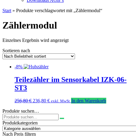
Downloads AGB`s
Start
» Produkte verschlagwortet mit „Zählermodul“
Zählermodul
Einzelnes Ergebnis wird angezeigt
Sortieren nach
-8%
Teilezähler im Sensorkabel IZK-06-
ST3
Ursprünglicher
Aktueller
256,80
€
236,80
€
In den Warenkorb
exkl. MwSt
Preis
Preis
Produkte suchen…
war:
ist:
Suchen
256,80 €
236,80 €.
nach:
Produktkategorien
Nach Preis filtern