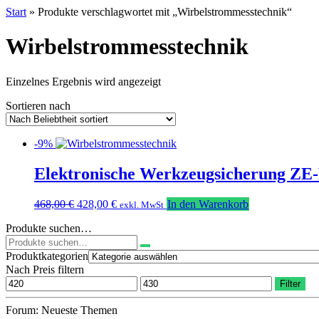
Start
» Produkte verschlagwortet mit „Wirbelstrommesstechnik“
Wirbelstrommesstechnik
Einzelnes Ergebnis wird angezeigt
Sortieren nach
-9%
Elektronische Werkzeugsicherung Z
Ursprünglicher
Aktueller
468,00
€
428,00
€
In den Warenkorb
exkl. MwSt
Preis
Preis
Produkte suchen…
war:
ist:
Suchen
468,00 €
428,00 €.
nach:
Produktkategorien
Nach Preis filtern
Min.
Max.
Filter
Preis
Preis
Forum: Neueste Themen