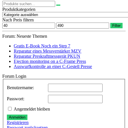
Suchen
nach:
Produktkategorien
Nach Preis filtern
Min.
Max.
Filter
Preis
Preis
Forum: Neueste Themen
Gratis E-Book Noch ein Step 7
Reparatur eines Messverstärker MZV
Reparatur Preskraftmessgerät PKUN
Ejection monitoring on a C-Frame Press
Auswurfkontrolle an einer C-Gestell Presse
Forum Login
Benutzername:
Passwort:
Angemeldet bleiben
Anmelden
Registrieren
Passwort zurücksetzen