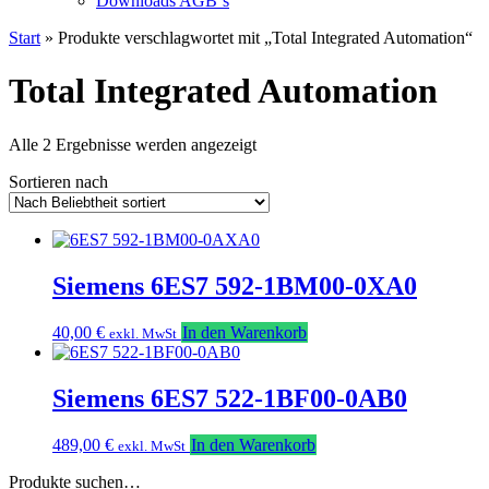
Downloads AGB`s
Start
» Produkte verschlagwortet mit „Total Integrated Automation“
Total Integrated Automation
Nach
Alle 2 Ergebnisse werden angezeigt
Beliebtheit
Sortieren nach
sortiert
Siemens 6ES7 592-1BM00-0XA0
40,00
€
In den Warenkorb
exkl. MwSt
Siemens 6ES7 522-1BF00-0AB0
489,00
€
In den Warenkorb
exkl. MwSt
Produkte suchen…