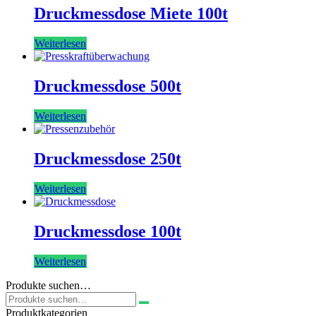
Druckmessdose Miete 100t
Weiterlesen
Druckmessdose 500t
Weiterlesen
Druckmessdose 250t
Weiterlesen
Druckmessdose 100t
Weiterlesen
Produkte suchen…
Suchen
nach:
Produktkategorien