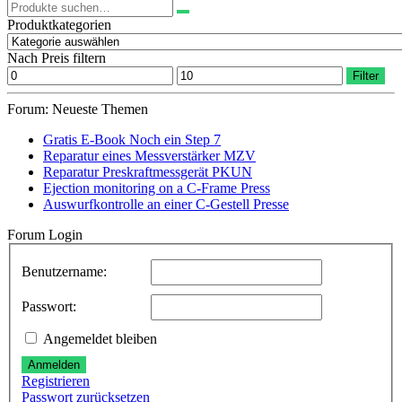
Suchen
nach:
Produktkategorien
Nach Preis filtern
Min.
Max.
Filter
Preis
Preis
Forum: Neueste Themen
Gratis E-Book Noch ein Step 7
Reparatur eines Messverstärker MZV
Reparatur Preskraftmessgerät PKUN
Ejection monitoring on a C-Frame Press
Auswurfkontrolle an einer C-Gestell Presse
Forum Login
Benutzername:
Passwort:
Angemeldet bleiben
Anmelden
Registrieren
Passwort zurücksetzen