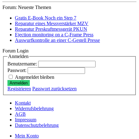
Preis
Preis
auf
Forum: Neueste Themen
der
Produktseit
Gratis E-Book Noch ein Step 7
gewählt
Reparatur eines Messverstärker MZV
werden
Reparatur Preskraftmessgerät PKUN
Ejection monitoring on a C-Frame Press
Auswurfkontrolle an einer C-Gestell Presse
Forum Login
Anmelden
Benutzername:
Passwort:
Angemeldet bleiben
Anmelden
Registrieren
Passwort zurücksetzen
Kontakt
Widerrufsbelehrung
AGB
Impressum
Datenschutzbelehrung
Mein Konto