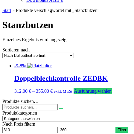
Downloads AGB`s
Start
» Produkte verschlagwortet mit „Stanzbutzen“
Stanzbutzen
Einzelnes Ergebnis wird angezeigt
Sortieren nach
-9-8%
Doppelblechkontrolle ZEDBK
Dieses
312,00
€
–
355,00
€
Ausführung wählen
exkl. MwSt
Produkt
Produkte suchen…
weist
Suchen
mehrere
nach:
Varianten
Produktkategorien
auf.
Die
Nach Preis filtern
Optionen
Min.
Max.
Filter
können