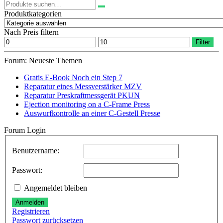
Suchen
nach:
Produktkategorien
Nach Preis filtern
Min.
Max.
Filter
Preis
Preis
Forum: Neueste Themen
Gratis E-Book Noch ein Step 7
Reparatur eines Messverstärker MZV
Reparatur Preskraftmessgerät PKUN
Ejection monitoring on a C-Frame Press
Auswurfkontrolle an einer C-Gestell Presse
Forum Login
Benutzername:
Passwort:
Angemeldet bleiben
Anmelden
Registrieren
Passwort zurücksetzen