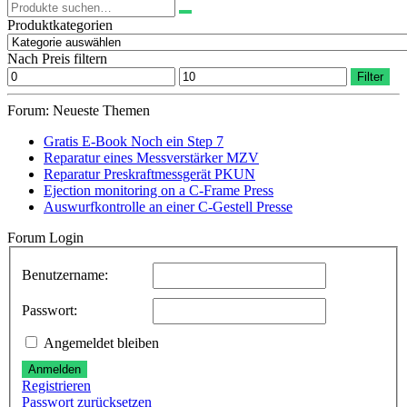
Suchen
nach:
Produktkategorien
Nach Preis filtern
Min.
Max.
Filter
Preis
Preis
Forum: Neueste Themen
Gratis E-Book Noch ein Step 7
Reparatur eines Messverstärker MZV
Reparatur Preskraftmessgerät PKUN
Ejection monitoring on a C-Frame Press
Auswurfkontrolle an einer C-Gestell Presse
Forum Login
Benutzername:
Passwort:
Angemeldet bleiben
Anmelden
Registrieren
Passwort zurücksetzen