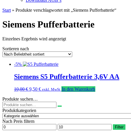
Downloads AGB`s
Start
» Produkte verschlagwortet mit „Siemens Pufferbatterie“
Siemens Pufferbatterie
Einzelnes Ergebnis wird angezeigt
Sortieren nach
-5%
Siemens S5 Pufferbatterie 3,6V AA
Ursprünglicher
Aktueller
10,00
€
9,50
€
In den Warenkorb
exkl. MwSt
Preis
Preis
Produkte suchen…
war:
ist:
Suchen
10,00 €
9,50 €.
nach:
Produktkategorien
Nach Preis filtern
Min.
Max.
Filter