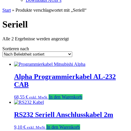
Downloads AGB`s
Start
» Produkte verschlagwortet mit „Seriell“
Seriell
Nach
Alle 2 Ergebnisse werden angezeigt
Beliebtheit
Sortieren nach
sortiert
Alpha Programmierkabel AL-232
CAB
68,55
€
In den Warenkorb
exkl. MwSt
RS232 Seriell Anschlusskabel 2m
9,10
€
In den Warenkorb
exkl. MwSt