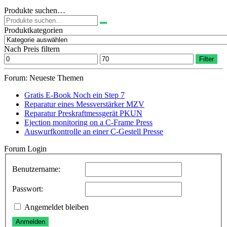
Produkte suchen…
Suchen
nach:
Produktkategorien
Nach Preis filtern
Min.
Max.
Filter
Preis
Preis
Forum: Neueste Themen
Gratis E-Book Noch ein Step 7
Reparatur eines Messverstärker MZV
Reparatur Preskraftmessgerät PKUN
Ejection monitoring on a C-Frame Press
Auswurfkontrolle an einer C-Gestell Presse
Forum Login
Benutzername:
Passwort:
Angemeldet bleiben
Anmelden