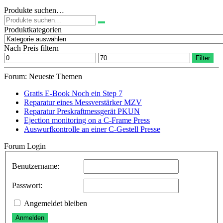
Produkte suchen…
Suchen
nach:
Produktkategorien
Nach Preis filtern
Min.
Max.
Filter
Preis
Preis
Forum: Neueste Themen
Gratis E-Book Noch ein Step 7
Reparatur eines Messverstärker MZV
Reparatur Preskraftmessgerät PKUN
Ejection monitoring on a C-Frame Press
Auswurfkontrolle an einer C-Gestell Presse
Forum Login
Benutzername:
Passwort:
Angemeldet bleiben
Anmelden