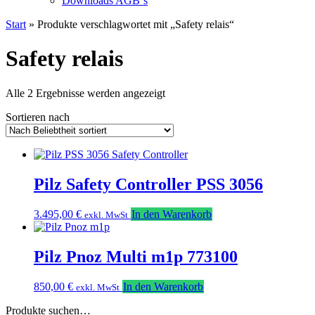
Downloads AGB`s
Start
» Produkte verschlagwortet mit „Safety relais“
Safety relais
Nach
Alle 2 Ergebnisse werden angezeigt
Beliebtheit
Sortieren nach
sortiert
Pilz Safety Controller PSS 3056
3.495,00
€
In den Warenkorb
exkl. MwSt
Pilz Pnoz Multi m1p 773100
850,00
€
In den Warenkorb
exkl. MwSt
Produkte suchen…