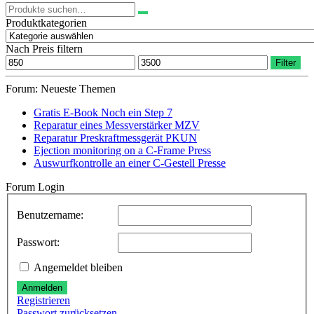
Suchen
nach:
Produktkategorien
Nach Preis filtern
Min.
Max.
Filter
Preis
Preis
Forum: Neueste Themen
Gratis E-Book Noch ein Step 7
Reparatur eines Messverstärker MZV
Reparatur Preskraftmessgerät PKUN
Ejection monitoring on a C-Frame Press
Auswurfkontrolle an einer C-Gestell Presse
Forum Login
Benutzername:
Passwort:
Angemeldet bleiben
Anmelden
Registrieren
Passwort zurücksetzen