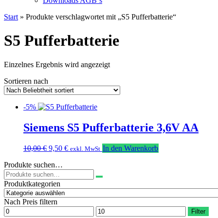
Downloads AGB`s
Start
» Produkte verschlagwortet mit „S5 Pufferbatterie“
S5 Pufferbatterie
Einzelnes Ergebnis wird angezeigt
Sortieren nach
-5%
Siemens S5 Pufferbatterie 3,6V AA
Ursprünglicher
Aktueller
10,00
€
9,50
€
In den Warenkorb
exkl. MwSt
Preis
Preis
Produkte suchen…
war:
ist:
Suchen
10,00 €
9,50 €.
nach:
Produktkategorien
Nach Preis filtern
Min.
Max.
Filter